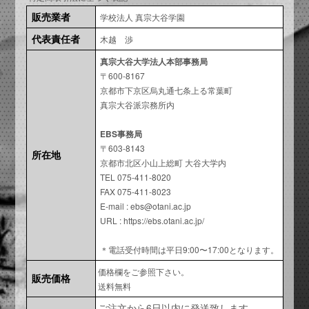
販売業者
学校法人 真宗大谷学園
代表責任者
木越 渉
真宗大谷大学法人本部事務局
〒600-8167
京都市下京区烏丸通七条上る常葉町
真宗大谷派宗務所内
EBS事務局
〒603-8143
所在地
京都市北区小山上総町 大谷大学内
TEL 075-411-8020
FAX 075-411-8023
E-mail : ebs@otani.ac.jp
URL : https://ebs.otani.ac.jp/
＊電話受付時間は平日9:00〜17:00となります。
価格欄をご参照下さい。
販売価格
送料無料
ご注文から6日以内に発送致します。